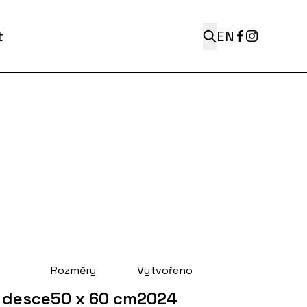
t
EN
Rozměry
Vytvořeno
a desce
50 x 60 cm
2024