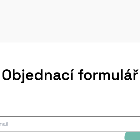
á.
 mladých, Mánes, Praha
ho umění v Chebu
lastní galerie v Liberci
McLean
 kulturního střediska S.K.
Objednací formulář
ouc
kulární chemie (ÚMCH),
grafiky, Olomouc
e Ludvíka Kuby,
Poděbrady
lerie Jiřího Jílka, Šumperk
ků, Praha