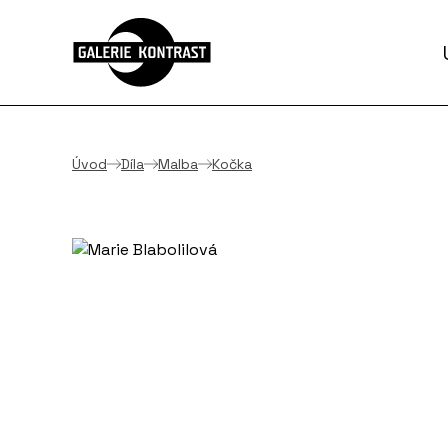
Úvod
Díla
Malba
Kočka