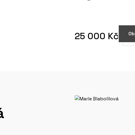
25 000 Kč
Ob
á