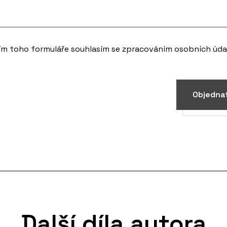
ec
ice, Praha
ar, Olomouc
ím toho formuláře souhlasím se zpracováním
osobních úda
ysočiny v Jihlavě
 Krnov
, Praha
Objedna
Další díla autora