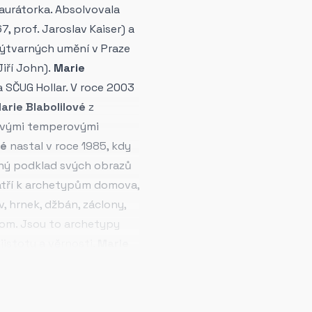
taurátorka. Absolvovala
, prof. Jaroslav Kaiser) a
výtvarných umění v Praze
iří John).
Marie
 SČUG Hollar. V roce 2003
arie Blabolilové
z
 živými temperovými
vé
nastal v roce 1985, kdy
evný podklad svých obrazů
patří k archetypům domova,
ev, hrnek, džbán, záclony,
trom. Jsou to archetypy
jistoty a věrnosti.
Marie
 mnoha protikladů, ale
vé tvorby nikdy
 díle je, tak jako v celém