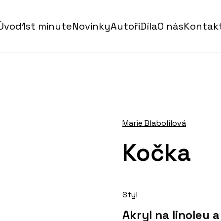
Úvod
1st minute
Novinky
Autoři
Díla
O nás
Kontak
Marie Blabolilová
Kočka
Styl
Akryl na linoleu 