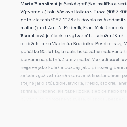
Marie Blaboliová
je česká grafička, malířka a res
Výtvarnou školu Václava Hollara v Praze (1963-1967
poté v letech 1967-1973 studovala na Akademii 
malbu (prof. Arnošt Paderlík, František Jiroudek, J
Blabolilová
je členkou výtvarného sdružení Kruh a
obdržela cenu Vladimíra Boudníka. První obrazy
M
počátku 80. let byla realistická zátiší malovaná
barvami na plátně. Zlom v malbě
Marie Blabolilo
nejprve jako koláž a později jako přirozený bar
začala využívat různá vzorovaná lina. Linoleum 
stejně jako stůl, židle, lavička, křeslo, štokrle, láh
skříňka, kredenc, ale také kočka, slepice nebo s
původního přirozeného světa, blízkosti, bezpečí, 
Blabolilová
svou prací hledá řád, jenž se skládá z
udržuje celek v rovnováze.
Marie Blabolilová
do s
nepřipustila vnější trendy umělecké scény. Ve svém