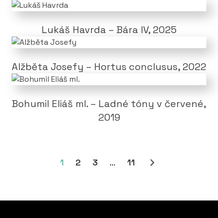
Lukáš Havrda – Bára IV, 2025
Alžběta Josefy – Hortus conclusus, 2022
Bohumil Eliáš ml. – Ladné tóny v červené,
2019
1
2
3
...
11