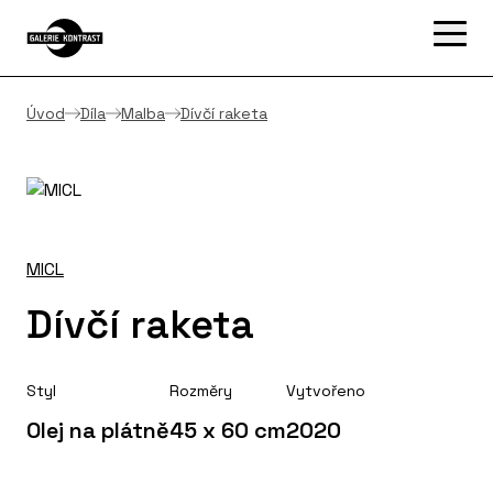
Úvod
Díla
Malba
Dívčí raketa
MICL
Dívčí raketa
Styl
Rozměry
Vytvořeno
Olej na plátně
45 x 60 cm
2020