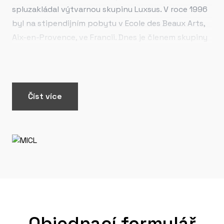
spluzakládal výtvarnou skupinu Luxsus. V roce 1996
byl na stipendijním pobytu v Ecole des Beaux Arts,
Aix-en-Provence, ve Francii. Dnes je členem skupiny
Natvrdlí.
Číst více
Objednací formulář