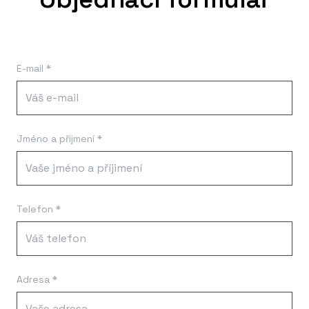
E-mail *
Jméno a přijmení *
Telefon *
Adresa *