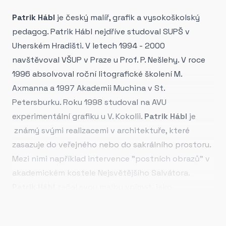
Patrik Hábl
je český malíř, grafik a vysokoškolský
pedagog. Patrik Hábl nejdříve studoval SUPŠ v
Uherském Hradišti. V letech 1994 - 2000
navštěvoval VŠUP v Praze u Prof. P. Nešlehy. V roce
1996 absolvoval roční litografické školení M.
Axmanna a 1997 Akademii Muchina v St.
Petersburku. Roku 1998 studoval na AVU
experimentální grafiku u V. Kokolii.
Patrik Hábl
je
známý svými realizacemi v architektuře, které
zasazuje do veřejného nebo do sakrálního prostoru.
Mezi nimi například intervence "postních obrazů" v
akademickém kostele Nejsvětějšího Salvátora.
Patrik Hábl
začal svou malbu vnímat jako
osvobozené médium, subjektivní materii s
univerzálním přesahem, ze které se skládá svět, a