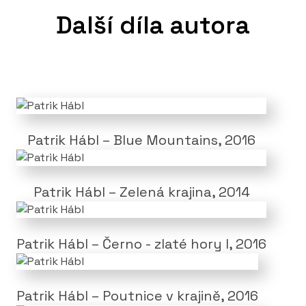
Milano, Italy
Další díla autora
2014 Broft vander Horst Galleries, Haag, Nederland
2015 Gimlet Saas Gallery, Kyoto, Japan
2016 Gallery Kalt, Munchen, Germany
2016 Kakejiku Takeda House, Takaoka, Japan
2017 Lenten, QL GAllery, Graz, Austria
2018
Utajený Mistr,
instalace ve stálé expozici
gotiky SGVU, Litoměřice
Patrik Hábl – Blue Mountains, 2016
Fotoreportáž z výstavy Patrika Hábla ve Zlíně,
vernisáž 30. 6. 2020
Patrik Hábl – Zelená krajina, 2014
Fotoreportáž z výstavy Patrika Hábla v Kyjově,
červen 2020
Patrik Hábl – Černo - zlaté hory I, 2016
Patrik Hábl – Poutnice v krajině, 2016