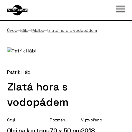
Úvod
Díla
Malba
Zlatá hora s vodopádem
Patrik Hábl
Zlatá hora s
vodopádem
Styl
Rozměry
Vytvořeno
Olej na kartonu
70 x 50 cm
2018