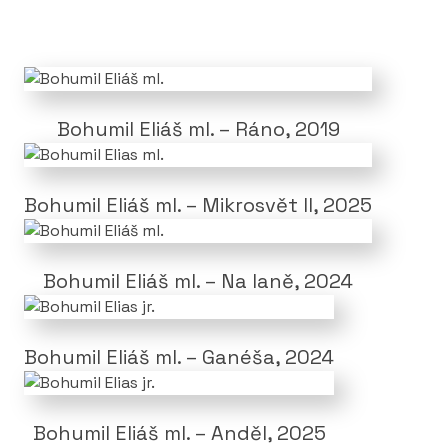
2012
Glasgalerie Hittfeld, DE
Bohumil Eliáš ml. – Ráno, 2019
2013
Galerie La Femme, CZ
Galeri New Form, S
Bohumil Eliáš ml. – Mikrosvět II, 2025
2014
Galerie Máma, Ostrava,CZ
Bohumil Eliáš ml. – Na laně, 2024
2015
Galerie u Radnice, Tábor, CZ
Bohumil Eliáš ml. – Ganéša, 2024
Broft Gallery, NL
Glasgalerie Stoelting, Hamburg, DE
Bohumil Eliáš ml. – Anděl, 2025
Vinohradský Pavilon, Praha, CZ