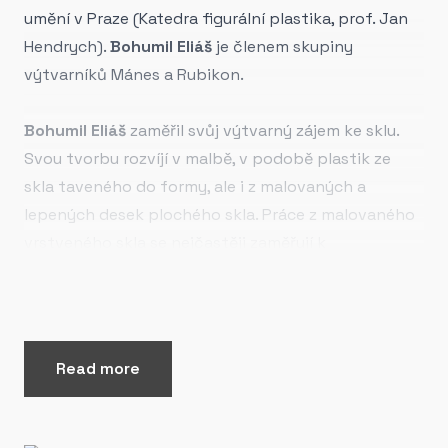
umění v Praze (Katedra figurální plastika, prof. Jan
Hendrych).
Bohumil Eliáš
je členem skupiny
výtvarníků Mánes a Rubikon.
Bohumil Eliáš
zaměřil svůj výtvarný zájem ke sklu.
Svou tvorbu rozvíjí v malbě, v podobě plastik ze
skla taveného do formy, ale i z malovaných a
lepených desek plochého skla. Práce z malovaného
vrstveného skla se nejčastěji zaměřují k
architektonicky pojaté konstrukci liniových
struktur a pevných tvarů. V uzavřených tvarech
vytváří chvějivé subtilní kompozice. Zkušenosti z
oblasti volné figurální tvorby v sádře a bronzu a
Read more
sochařské vnímání forem se uplatňují v plastikách z
taveného skla. Jejich podoba má kořeny v
sochařsky znovuobjevovaných skutečnostech.