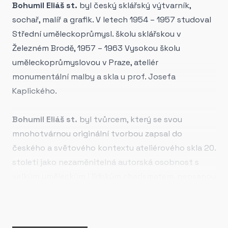
Bohumil Eliáš st.
byl český sklářský výtvarník,
sochař, malíř a grafik. V letech 1954 – 1957 studoval
Střední uměleckoprůmysl. školu sklářskou v
Železném Brodě, 1957 – 1963 Vysokou školu
uměleckoprůmyslovou v Praze, ateliér
monumentální malby a skla u prof. Josefa
Kaplického.
Bohumil Eliáš st.
byl tvůrcem, který se svou
mnohotvárnou originální tvorbou zapsal do
českého a světového kontextu ateliérového skla 20.
století jako nezaměnitelná autorská osobnost s
velkým uměleckým i lidským charismatem, nepsanou
autoritou i ryze lidskou schopností spojovat ostatní
kolem sebe.