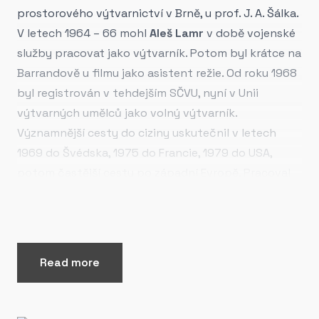
prostorového výtvarnictví v Brně, u prof. J. A. Šálka.
V letech 1964 – 66 mohl
Aleš Lamr
v době vojenské
služby pracovat jako výtvarník. Potom byl krátce na
Barrandově u filmu jako asistent režie. Od roku 1968
byl registrován v tehdejším SČVU, nyní v Unii
výtvarných umělců jako volný výtvarník.
Významnější cesty do ciziny uskutečnil v letech
1969 do Švédska, 1975 do Francie, 1979 do USA,
potom častější cesty po západní Evropě. Pracoval
také jako grafik, sochař a keramik a realizoval řadu
významných prací v architektuře.
Aleš Lamr
byl členem výtvarného odboru Umělecké
besedy a v letech 1991–2013 byl členem SČUG Hollar.
Read more
Aleš Lamr
patří na české výtvarné scéně k nemnoha
bytostným koloristům a jeho obrazy jsou svým