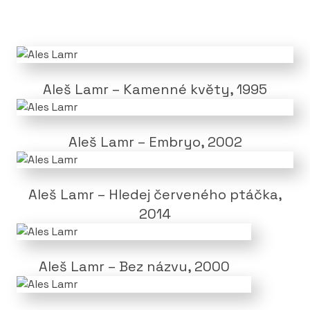
respektem k duchovním hodnotám je spojená
zvýšená míra abstrakce a směřování k úhrnným
symbolickým tvarům s nadčasovou platností.
Lamrova malba po roce 1989 se posunula k
Aleš Lamr – Kamenné květy, 1995
zobecnění a odpsychologizování obsahu. Stále
větší formáty zobrazují půvab geometrických i
anarchicky abstraktních konfigurací, ve kterých
Aleš Lamr – Embryo, 2002
jako by chtěl divákovi ukázat všechny tvarové typy,
které určují syntetickou podstatu světa. Dominuje v
ní abstrakce a spontánní malířské gesto, vyjádřené
Aleš Lamr – Hledej červeného ptáčka,
vržením barvy na plátno, symbolizuje dynamiku
2014
moderního světa i osvobozující moment živelné
radosti ze života.
Lamr užívá i barevný dripping s užitím jasných
Aleš Lamr – Bez názvu, 2000
akrylových barev a z jejich útržků skládá kolážované
obrazy. V cyklu abstraktních obrazů, nazvaném