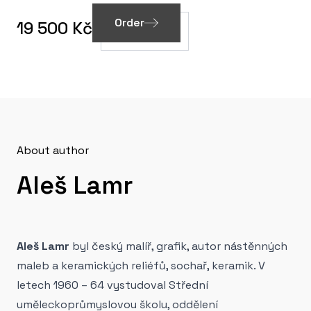
Order
19 500 Kč
About author
Aleš Lamr
Aleš Lamr
byl český malíř, grafik, autor nástěnných
maleb a keramických reliéfů, sochař, keramik. V
letech 1960 – 64 vystudoval Střední
uměleckoprůmyslovou školu, oddělení